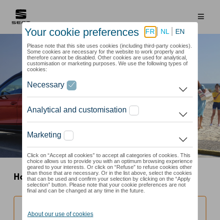
Home
Seat
Zomerwielensets