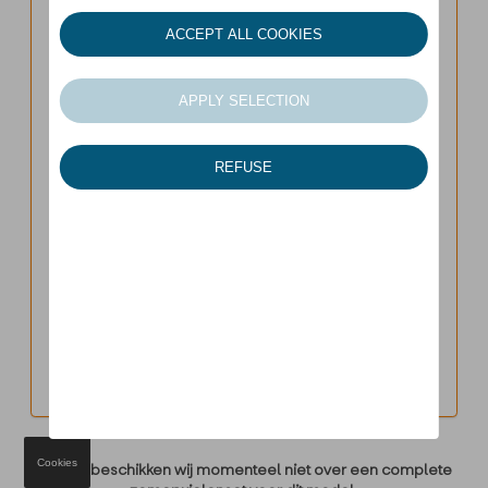
Op zoek naar
zomerwielensets?
SEAT
Model
Versie
Jaar
Cookies
Helaas beschikken wij momenteel niet over een complete