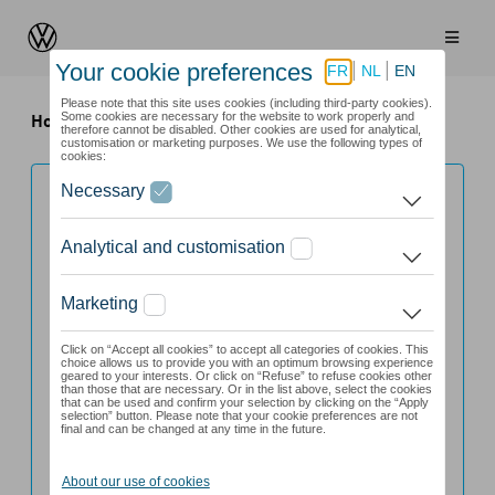
Home
Volkswagen
Accessoires
Op zoek naar
zomerwielensets?
VW
Model
Versie