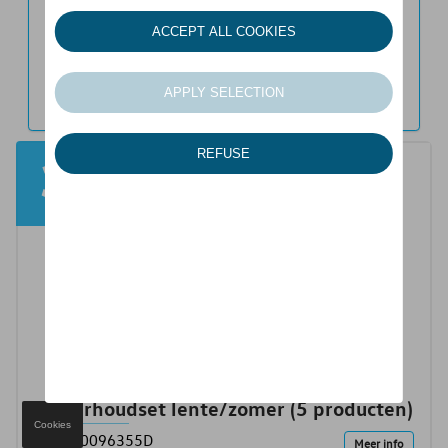
Jaar
34,04€
Onderhoudset lente/zomer (5 producten)
Cookies
ref: 000096355D
Meer info