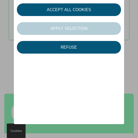
Jaar
zomerwielenset
0€
Cookies