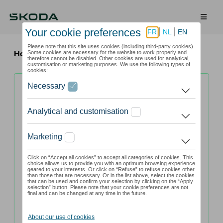
Home
Škoda
Op zoek naar
zomerwielensets?
ŠKODA
Model
Versie